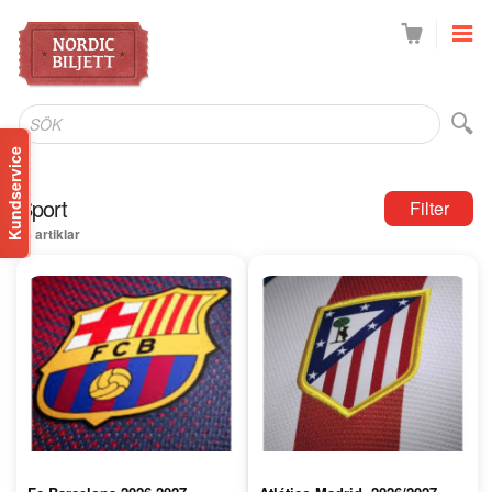
SÖK
Kundservice
Sport
Filter
6 artiklar