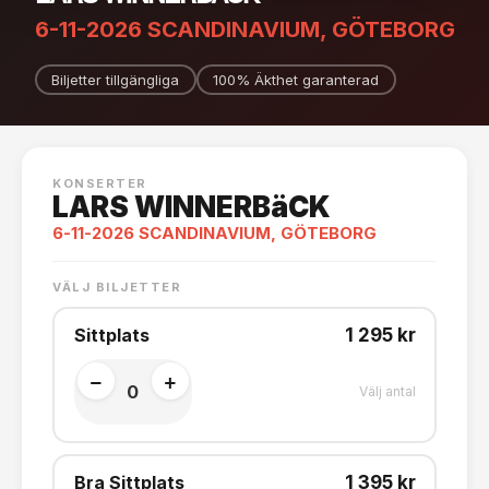
6-11-2026 SCANDINAVIUM, GÖTEBORG
Biljetter tillgängliga
100% Äkthet garanterad
KONSERTER
LARS WINNERBäCK
6-11-2026 SCANDINAVIUM, GÖTEBORG
VÄLJ BILJETTER
Sittplats
1 295 kr
−
+
0
Välj antal
Bra Sittplats
1 395 kr