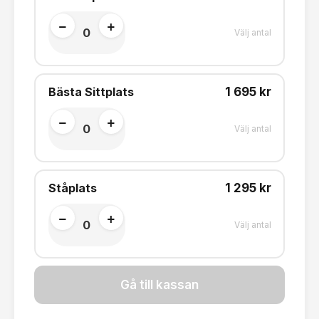
−
+
0
Välj antal
Bästa Sittplats
1 695 kr
−
+
0
Välj antal
Ståplats
1 295 kr
−
+
0
Välj antal
Gå till kassan